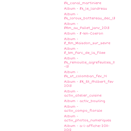
8k_canal_martiniere
Album - 8k_le_landreau
Album -
8k_loroux_bottereau_dec_13
Album -
8Km_au_Pallet_janv_2013
Album - 8-km-Coeron
Album -
8_Km_Maisdon_sur_sevre
Album -
8_km_Parc_de_la_Filee
Album -
8k_remouille_aigrefeuilles_11
-13
Album -
8k_st_colomban_fev_14
Album - 8K_St_Philbert_fev
2013
Album -
activ_atelier_cuisine
Album - activ_bowling
Album -
activ_compo_florale
Album -
activ_photos_numeriques
Album - a-l-affiche-2011-
2012