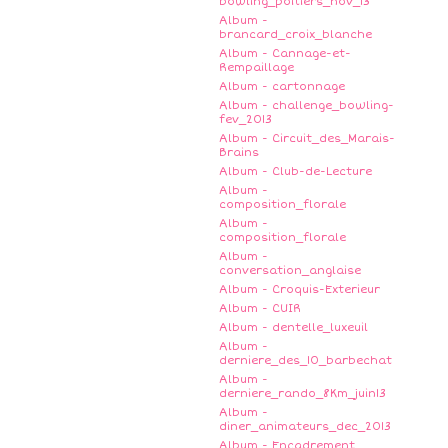
bowling_poitiers_nov_13
Album -
brancard_croix_blanche
Album - Cannage-et-
Rempaillage
Album - cartonnage
Album - challenge_bowling-
fev_2013
Album - Circuit_des_Marais-
Brains
Album - Club-de-Lecture
Album -
composition_florale
Album -
composition_florale
Album -
conversation_anglaise
Album - Croquis-Exterieur
Album - CUIR
Album - dentelle_luxeuil
Album -
derniere_des_10_barbechat
Album -
derniere_rando_8Km_juin13
Album -
diner_animateurs_dec_2013
Album - Encadrement