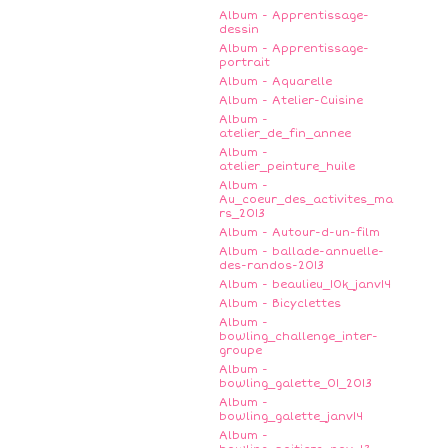
Album - Apprentissage-
dessin
Album - Apprentissage-
portrait
Album - Aquarelle
Album - Atelier-Cuisine
Album -
atelier_de_fin_annee
Album -
atelier_peinture_huile
Album -
Au_coeur_des_activites_ma
rs_2013
Album - Autour-d-un-film
Album - ballade-annuelle-
des-randos-2013
Album - beaulieu_10k_janv14
Album - Bicyclettes
Album -
bowling_challenge_inter-
groupe
Album -
bowling_galette_01_2013
Album -
bowling_galette_janv14
Album -