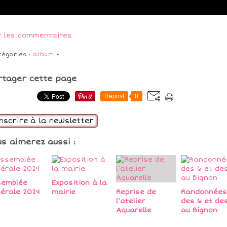
r les commentaires
tégories :
album
-
…
rtager cette page
Repost
0
inscrire à la newsletter
us aimerez aussi :
semblée
Exposition à la
érale 2024
mairie
Reprise de
Randonnées
l’atelier
des 6 et des
Aquarelle
au Bignon