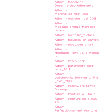
Album - Madeleine-
Doyenne-des-Adherents
Album -
marche_de_Noel_2011
Album - marche_noel_2013
Album -
medaille_bronze_Marcelle_F
avreau
Album - medaille_michele
Album - meubles_en_carton
Album - mosaique_d_art
Album -
Mouzillon_Pont_Gallo_Romai
n
Album - Patchwork
Album - patchwork-expo-
avril_2013
Album -
patchworks_journee_amitie
_avril_2013
Album - Patchwork-Sortie-
Brouage
Album - Peinture-a-l-huile
Album - Peinture-Huile 2010-
2011
Album -
Perfectionnement_Peinture