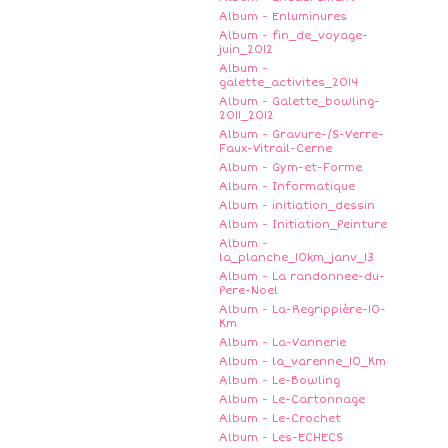
Album - Enluminures
Album - fin_de_voyage-
juin_2012
Album -
galette_activites_2014
Album - Galette_bowling-
2011_2012
Album - Gravure-/S-Verre-
Faux-Vitrail-Cerne
Album - Gym-et-Forme
Album - Informatique
Album - initiation_dessin
Album - Initiation_Peinture
Album -
la_planche_10km_janv_13
Album - La randonnee-du-
Pere-Noel
Album - La-Regrippière-10-
Km
Album - La-Vannerie
Album - la_varenne_10_Km
Album - Le-Bowling
Album - Le-Cartonnage
Album - Le-Crochet
Album - Les-ECHECS