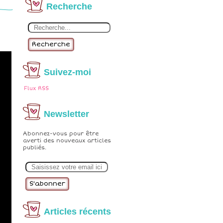
Recherche
Recherche
Suivez-moi
Flux RSS
Newsletter
Abonnez-vous pour être
averti des nouveaux articles
publiés.
E
m
a
i
l
Articles récents