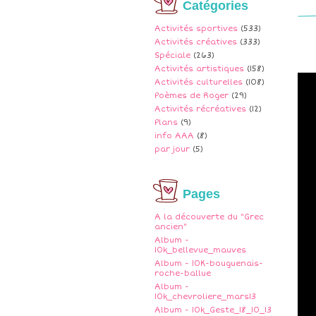
Catégories
Activités sportives
(533)
Activités créatives
(333)
Spéciale
(263)
Activités artistiques
(158)
Activités culturelles
(108)
Poèmes de Roger
(29)
Activités récréatives
(12)
Plans
(9)
info AAA
(8)
par jour
(5)
Pages
A la découverte du "Grec
ancien"
Album -
10k_bellevue_mauves
Album - 10K-bouguenais-
roche-ballue
Album -
10k_chevroliere_mars13
Album - 10k_Geste_18_10_13