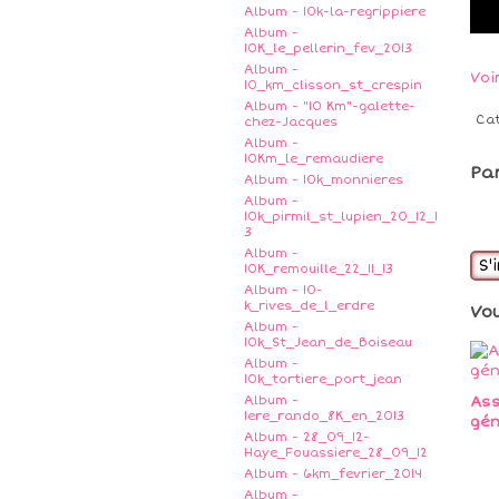
Album - 10k-la-regrippiere
Album -
10K_le_pellerin_fev_2013
Album -
Voi
10_km_clisson_st_crespin
Album - "10 Km"-galette-
Ca
chez-Jacques
Album -
10Km_le_remaudiere
Pa
Album - 10k_monnieres
Album -
10k_pirmil_st_lupien_20_12_1
3
Album -
S'
10K_remouille_22_11_13
Album - 10-
k_rives_de_l_erdre
Vo
Album -
10k_St_Jean_de_Boiseau
Album -
10k_tortiere_port_jean
As
Album -
1ere_rando_8K_en_2013
gén
Album - 28_09_12-
Haye_Fouassiere_28_09_12
Album - 6km_fevrier_2014
Album -